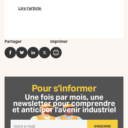
Lire l’article
Partager
Imprimer
Facebook
BlueSky
LinkedIn
Twitter
Imprimer
Pour s'informer
Une fois par mois, une
newsletter
pour comprendre
et anticiper l'avenir industriel
Je
S'INSCRIRE