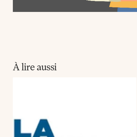
la
Newsletter
La
Fabrique
À lire aussi