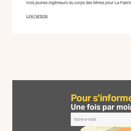
trois jeunes ingénieurs du corps des Mines pour La Fabriqu
Lire l’article
Pour s'inform
Une fois par moi
Je
m'inscris
à