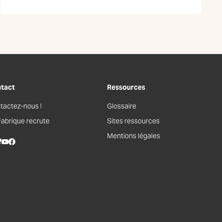
tact
Ressources
tactez-nous !
Glossaire
Fabrique recrute
Sites ressources
Mentions légales
kedIn
lueSky
Youtube
Facebook