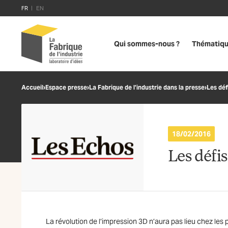
FR
EN
Qui sommes-nous ?
Thématiq
Accueil
›
Espace presse
›
La Fabrique de l’industrie dans la presse
›
Les déf
18/02/2016
Les défis
La révolution de l’impression 3D n’aura pas lieu chez les p