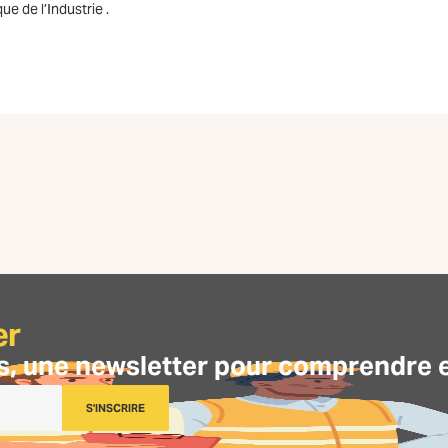
e de l’Industrie .
er
s, une
newsletter
pour comprendre et 
S'INSCRIRE