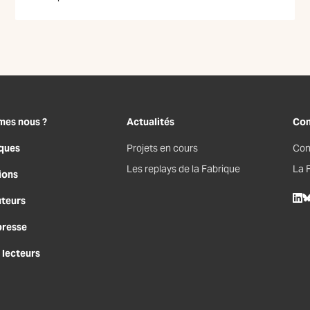
mes nous ?
Actualités
Con
ques
Projets en cours
Con
Les replays de la Fabrique
La 
ions
uteurs
Lin
B
presse
 lecteurs