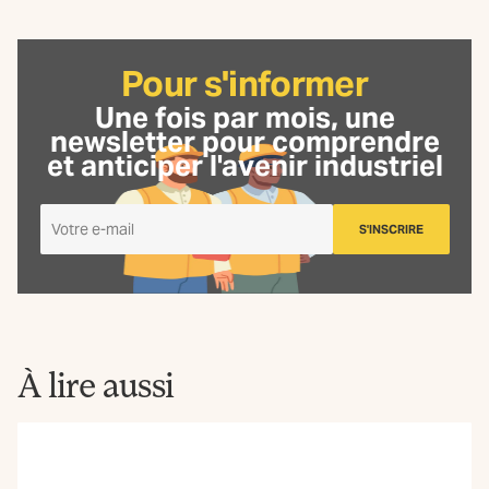
Pour s'informer
Une fois par mois, une
newsletter
pour comprendre
et anticiper l'avenir industriel
Je
S'INSCRIRE
m'inscris
à
la
Newsletter
La
Fabrique
À lire aussi