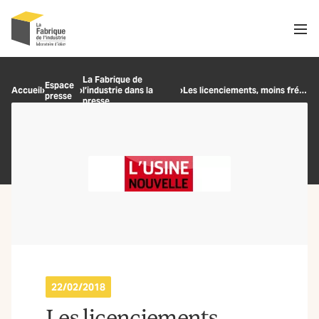
Men
Recherche
La Fabrique de
Espace
Accueil
›
›
l’industrie dans la
›
Les licenciements, moins fréquents dans l’industrie
presse
OK
presse
22/02/2018
Les licenciements,