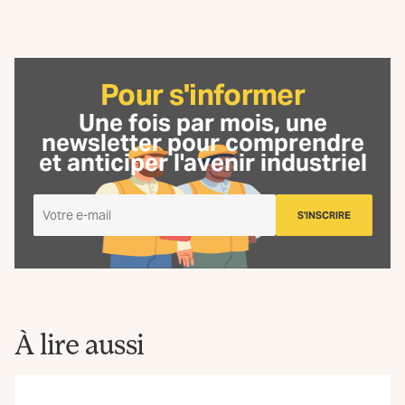
Pour s'informer
Une fois par mois, une
newsletter
pour comprendre
et anticiper l'avenir industriel
Je
S'INSCRIRE
m'inscris
à
la
Newsletter
La
Fabrique
À lire aussi