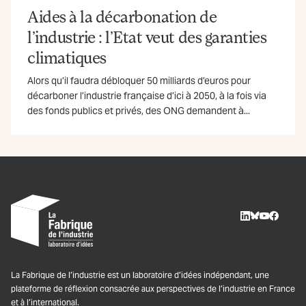
Aides à la décarbonation de
l’industrie : l’Etat veut des garanties
climatiques
Alors qu’il faudra débloquer 50 milliards d’euros pour
décarboner l’industrie française d’ici à 2050, à la fois via
des fonds publics et privés, des ONG demandent à...
LinkedIn
BlueSky
Youtube
Facebo
La Fabrique de l’industrie est un laboratoire d’idées indépendant, une
plateforme de réflexion consacrée aux perspectives de l’industrie en France
et à l’international.