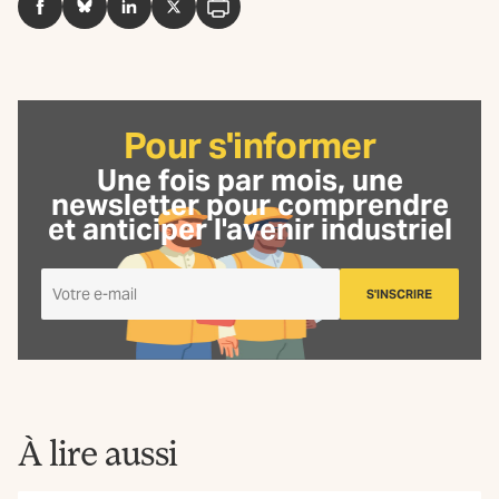
Facebook
BlueSky
LinkedIn
Twitter
Imprimer
Pour s'informer
Une fois par mois, une
newsletter
pour comprendre
et anticiper l'avenir industriel
Je
S'INSCRIRE
m'inscris
à
la
Newsletter
La
Fabrique
À lire aussi