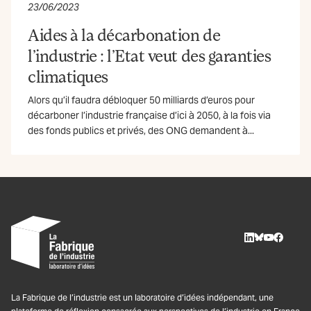
23/06/2023
Aides à la décarbonation de
l’industrie : l’Etat veut des garanties
climatiques
Alors qu’il faudra débloquer 50 milliards d’euros pour
décarboner l’industrie française d’ici à 2050, à la fois via
des fonds publics et privés, des ONG demandent à...
LinkedIn
BlueSky
Youtube
Facebo
La Fabrique de l’industrie est un laboratoire d’idées indépendant, une