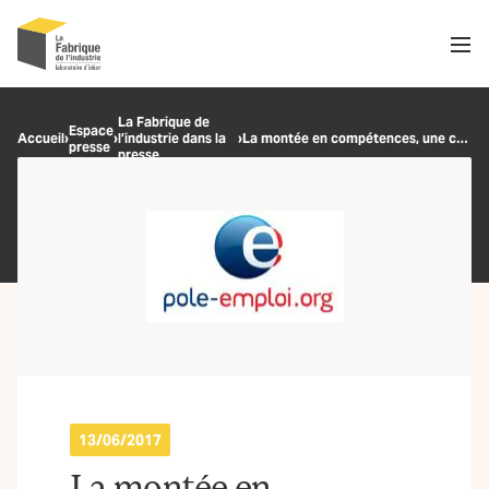
Men
Recherche
La Fabrique de
Espace
Accueil
›
›
l’industrie dans la
›
La montée en compétences, une conséquence de la robotisation industrielle
presse
OK
presse
13/06/2017
La montée en