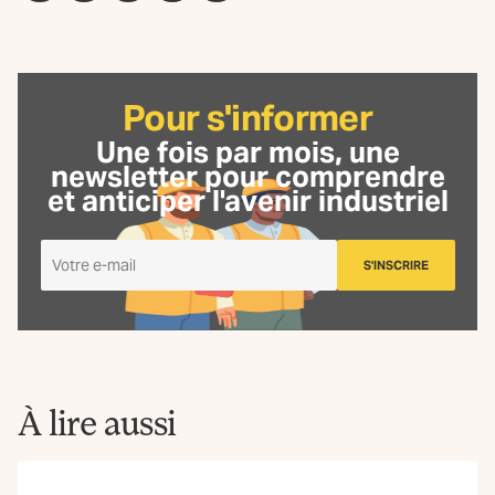
Pour s'informer
Une fois par mois, une
newsletter
pour comprendre
et anticiper l'avenir industriel
Je
S'INSCRIRE
m'inscris
à
la
Newsletter
La
Fabrique
À lire aussi