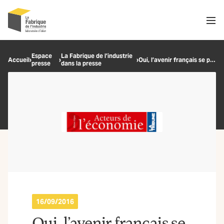
Men
Recherche
Espace
La Fabrique de l’industrie
Accueil
›
›
›
Oui, l’avenir français se pense industriel !
presse
dans la presse
OK
16/09/2016
Oui, l’avenir français se