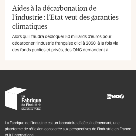
Aides à la décarbonation de
l’industrie : l’Etat veut des garanties
climatiques
Alors qu’il faudra débloquer 50 milliards d’euros pour
décarboner l’industrie française d’ici à 2050, à la fois via
des fonds publics et privés, des ONG demandent à...
LinkedIn
BlueSky
Youtube
Facebo
La Fabrique de l’industrie est un laboratoire d’idées indépendant, une
plateforme de réflexion consacrée aux perspectives de l’industrie en France
et à l’international.