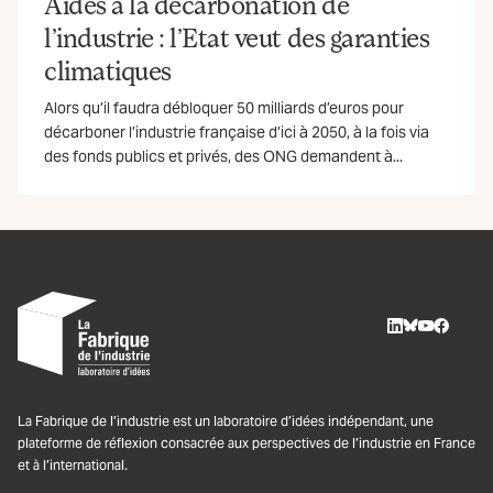
Aides à la décarbonation de
l’industrie : l’Etat veut des garanties
climatiques
Alors qu’il faudra débloquer 50 milliards d’euros pour
décarboner l’industrie française d’ici à 2050, à la fois via
des fonds publics et privés, des ONG demandent à...
LinkedIn
BlueSky
Youtube
Facebo
La Fabrique de l’industrie est un laboratoire d’idées indépendant, une
plateforme de réflexion consacrée aux perspectives de l’industrie en France
et à l’international.