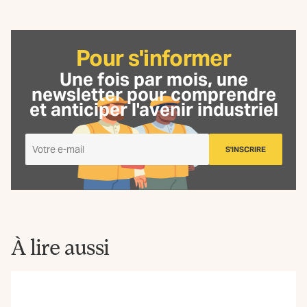
Pour s'informer
Une fois par mois, une
newsletter
pour comprendre
et anticiper l'avenir industriel
Je
S'INSCRIRE
m'inscris
à
la
Newsletter
La
Fabrique
À lire aussi