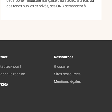
décarboner l’industrie française d’ici à 2050, à la fois via
des fonds publics et privés, des ONG demandent à...
tact
Ressources
tactez-nous !
Glossaire
Fabrique recrute
Sites ressources
Mentions légales
kedIn
lueSky
Youtube
Facebook