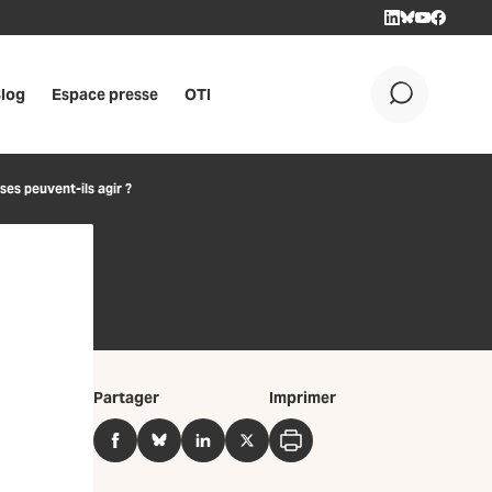
LINKEDIN
BLUESKY
YOUTUBE
FACEBOO
log
Espace presse
OTI
OK
ses peuvent-ils agir ?
Partager
Imprimer
Facebook
BlueSky
LinkedIn
Twitter
Imprimer