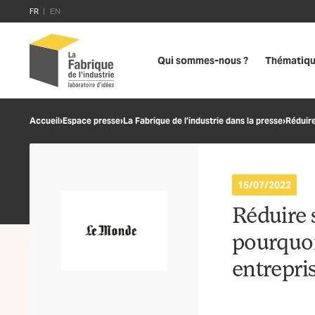
FR
EN
Qui sommes-nous ?
Thématiq
Accueil
›
Espace presse
›
La Fabrique de l’industrie dans la presse
›
Réduire
15/07/2022
Réduire 
pourquoi
entrepris