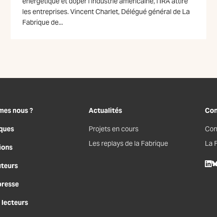
énergétique et doper l’industrie américaine, l’IRA attire
les entreprises. Vincent Charlet, Délégué général de La
Fabrique de...
mes nous ?
Actualités
Con
ques
Projets en cours
Con
Les replays de la Fabrique
La 
ions
uteurs
Lin
B
presse
 lecteurs