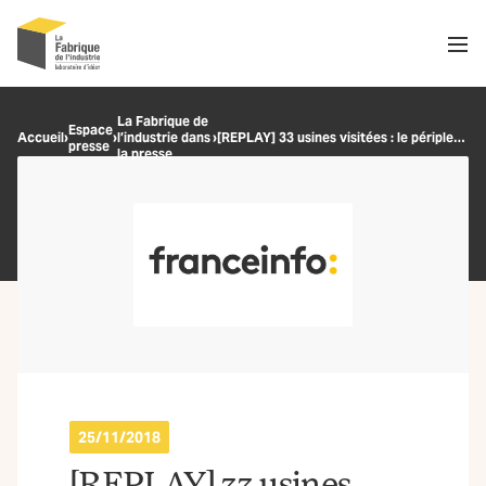
Men
Recherche
La Fabrique de
Espace
Accueil
›
›
l’industrie dans
›
[REPLAY] 33 usines visitées : le périple à vélo d’un ingénieur pour changer le regard sur le travail en usine
presse
OK
la presse
25/11/2018
[REPLAY] 33 usines