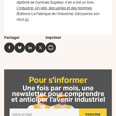
diplômé de Centrale Supélec. Il en a tiré un livre.
L’industrip, Un vélo, des usines et des hommes
(Éditions La Fabrique de l’industrie). Découvrez son
récit
ici
.
Partager
Imprimer
Facebook
BlueSky
LinkedIn
Twitter
Imprimer
Pour s'informer
Une fois par mois, une
newsletter
pour comprendre
et anticiper l'avenir industriel
Je
S'INSCRIRE