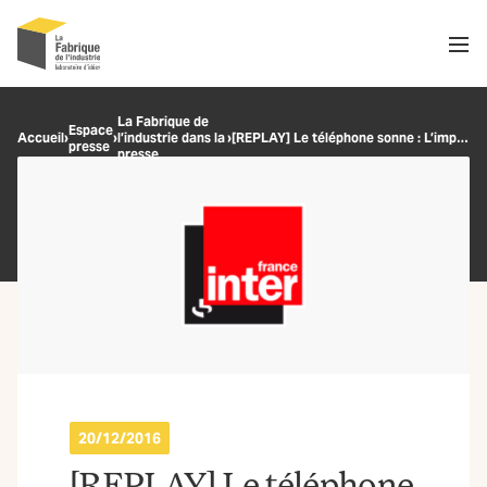
Men
Recherche
La Fabrique de
Espace
Accueil
›
›
l’industrie dans la
›
[REPLAY] Le téléphone sonne : L’impuissance de l’État face aux mutations industrielles
presse
OK
presse
20/12/2016
[REPLAY] Le téléphone