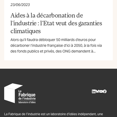
23/06/2023
Aides à la décarbonation de
l’industrie : l’Etat veut des garanties
climatiques
Alors qu’il faudra débloquer 50 milliards d’euros pour
décarboner l’industrie française d’ici à 2050, à la fois via
des fonds publics et privés, des ONG demandent à...
LinkedIn
BlueSky
Youtube
Facebo
La Fabrique de l’industrie est un laboratoire d’idées indépendant, une