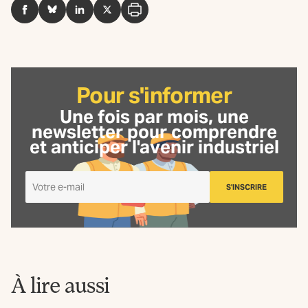
Facebook
BlueSky
LinkedIn
Twitter
Imprimer
Pour s'informer
Une fois par mois, une
newsletter
pour comprendre
et anticiper l'avenir industriel
Je
S'INSCRIRE
m'inscris
à
la
Newsletter
La
Fabrique
À lire aussi