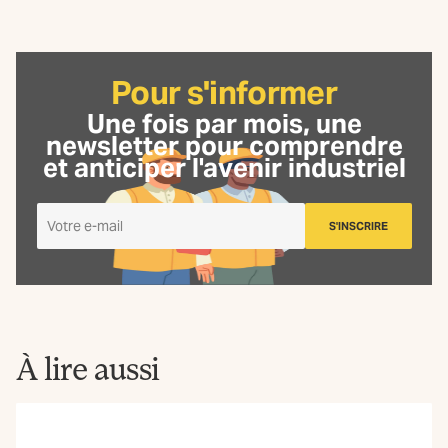
Pour s'informer
Une fois par mois, une
newsletter
pour comprendre
et anticiper l'avenir industriel
Je
S'INSCRIRE
m'inscris
à
la
Newsletter
La
Fabrique
À lire aussi