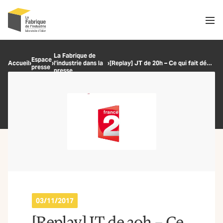
Men
Recherche
La Fabrique de
Espace
Accueil
›
›
l’industrie dans la
›
[Replay] JT de 20h – Ce qui fait débat : quelles aides pour l’emploi en banlieue ?
presse
OK
presse
03/11/2017
[Replay] JT de 20h – Ce