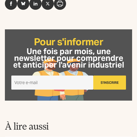
Facebook
BlueSky
LinkedIn
Twitter
Imprimer
Pour s'informer
Une fois par mois, une
newsletter
pour comprendre
et anticiper l'avenir industriel
Je
S'INSCRIRE
m'inscris
à
la
Newsletter
La
Fabrique
À lire aussi