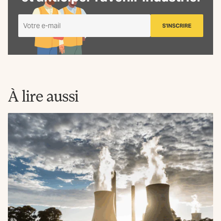
Je
S'INSCRIRE
m'inscris
à
la
Newsletter
La
Fabrique
À lire aussi