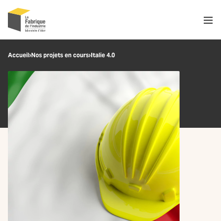
Men
Recherche
Accueil
›
Nos projets en cours
›
Italie 4.0
OK