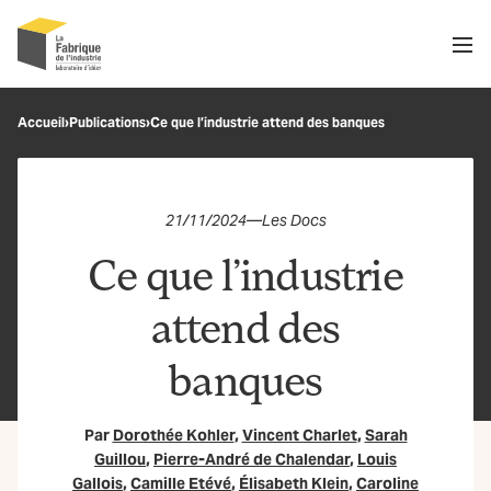
Men
Recherche
Accueil
›
Publications
›
Ce que l’industrie attend des banques
OK
21/11/2024
—
Les Docs
Ce que l’industrie
attend des
banques
Par
Dorothée Kohler
,
Vincent Charlet
,
Sarah
Guillou
,
Pierre-André de Chalendar
,
Louis
Gallois
,
Camille Etévé
,
Élisabeth Klein
,
Caroline