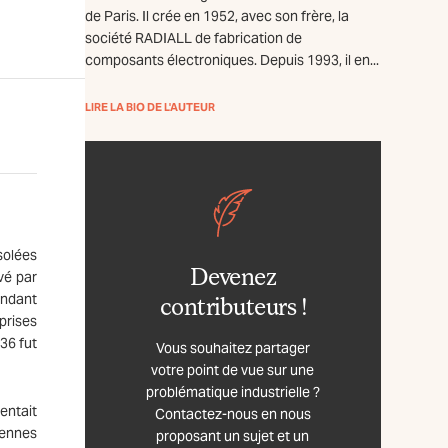
de Paris. Il crée en 1952, avec son frère, la
société RADIALL de fabrication de
composants électroniques. Depuis 1993, il en...
LIRE LA BIO DE L'AUTEUR
isolées
Devenez
vé par
endant
contributeurs !
prises
936 fut
Vous souhaitez partager
votre point de vue sur une
problématique industrielle ?
entait
Contactez-nous en nous
yennes
proposant un sujet et un