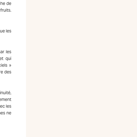
che de
ruits.
ue les
ar les
et qui
iels »
re des
nuité,
cement
vec les
mes ne