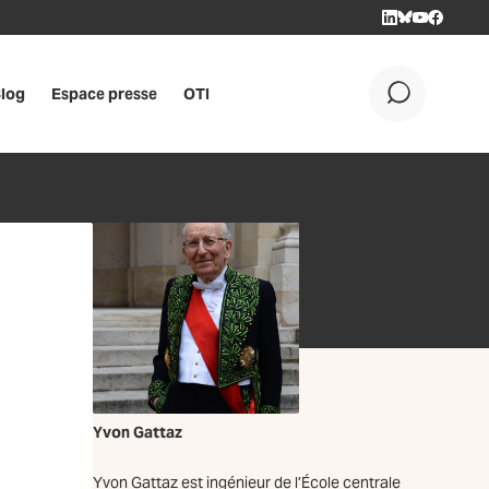
LINKEDIN
BLUESKY
YOUTUBE
FACEBOO
log
Espace presse
OTI
OK
Yvon Gattaz
Yvon Gattaz est ingénieur de l’École centrale