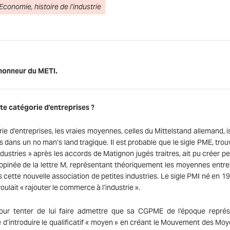
Economie, histoire de l’industrie
honneur du METI.
tte catégorie d’entreprises ?
rie d’entreprises, les vraies moyennes, celles du Mittelstand allemand, 
 dans un no man’s land tragique. Il est probable que le sigle PME, trou
dustries » après les accords de Matignon jugés traitres, ait pu créer p
opinée de la lettre M, représentant théoriquement les moyennes entre
s cette nouvelle association de petites industries. Le sigle PMI né en 1
lait « rajouter le commerce à l’industrie ».
r tenter de lui faire admettre que sa CGPME de l’époque représ
é d’introduire le qualificatif « moyen » en créant le Mouvement des Mo