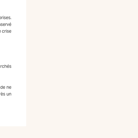
rises.
nservé
e crise
archés
 de ne
rès un