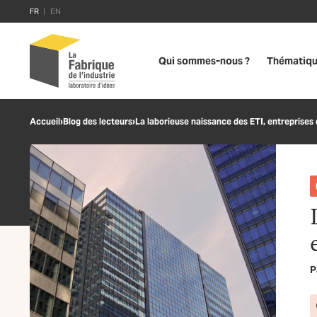
FR
EN
Qui sommes-nous ?
Thématiq
Accueil
›
Blog des lecteurs
›
La laborieuse naissance des ETI, entreprises 
P