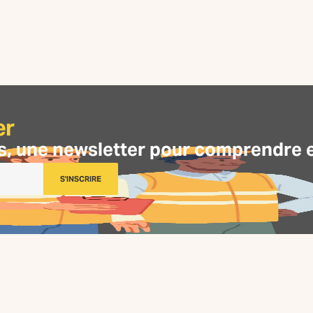
er
s, une
newsletter
pour comprendre et 
S'INSCRIRE