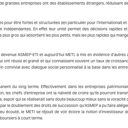
de grandes entreprises ont des établissements étrangers, réduisant ain
pour être fortes et structurées (en particulier pour l’international) et
out indépendantes. En effet leur unité permet des décisions rapides et
s plus gros qui absorbent les plus petits, mais les plus rapides qui mang
5, devenue ASMEP-ETI et aujourd’hui METI, a mis en évidence d’autres 
qui ont réussi et grandi et qui connaissent souvent un taux de croissanc
n convivial avec dialogue social personnalisé à la base dans les entre
manent du long terme. Effectivement dans les entreprises patrimonial
, les chefs d’entreprise ont la naïveté de croire qu’ils pourront trans
s, espoir qui se réaliserait sans doute beaucoup mieux sans la voracité 
01 par le doublement des droits de succession qu’ASMEP a pu faire allége
u écouté, le METI se réjouit de voir éclore la notion d’investisseur d
 boursiers à court terme.