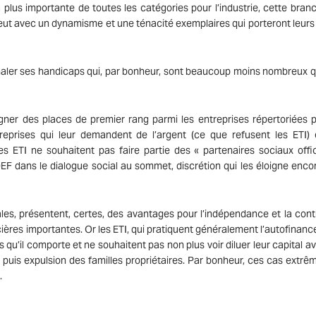
a plus importante de toutes les catégories pour l’industrie, cette bran
eut avec un dynamisme et une ténacité exemplaires qui porteront leurs f
gnaler ses handicaps qui, par bonheur, sont beaucoup moins nombreux q
ner des places de premier rang parmi les entreprises répertoriées p
reprises qui leur demandent de l’argent (ce que refusent les ETI) 
ETI ne souhaitent pas faire partie des « partenaires sociaux offic
EF dans le dialogue social au sommet, discrétion qui les éloigne enco
iales, présentent, certes, des avantages pour l’indépendance et la conti
ières importantes. Or les ETI, qui pratiquent généralement l’autofinan
 qu’il comporte et ne souhaitent pas non plus voir diluer leur capital a
 puis expulsion des familles propriétaires. Par bonheur, ces cas extrê
.