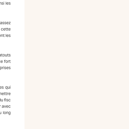
si les
 assez
 cette
ent les
atouts
e fort
prises
es qui
mettre
du fisc
r avec
u long