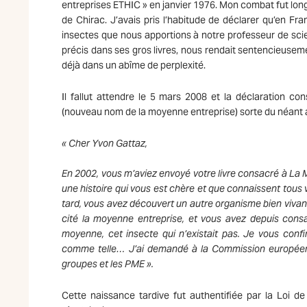
entreprises ETHIC » en janvier 1976. Mon combat fut long
de Chirac. J’avais pris l’habitude de déclarer qu’en F
insectes que nous apportions à notre professeur de scien
précis dans ses gros livres, nous rendait sentencieusemen
déjà dans un abîme de perplexité.
Il fallut attendre le 5 mars 2008 et la déclaration cons
(nouveau nom de la moyenne entreprise) sorte du néant a
« Cher Yvon Gattaz,
En 2002, vous m’aviez envoyé votre livre consacré à La
une histoire qui vous est chère et que connaissent tous v
tard, vous avez découvert un autre organisme bien vivant
cité la moyenne entreprise, et vous avez depuis consac
moyenne, cet insecte qui n’existait pas. Je vous conf
comme telle… J’ai demandé à la Commission européenne
groupes et les PME ».
Cette naissance tardive fut authentifiée par la Loi 