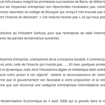
 et infructueux malgré les promesses successives de Barre, de Mitterra
rance les moyennes entreprises non répertoriées n’existaient pas, com
ces naturelles du collège de Bourgoin qui, lorsqu’il n’en trouvait pas 
t l’insecte en déclarant : « Cet insecte n’existe pas », ce qui nous plo
titutive du Président Sarkozy, pour que l’entreprise de taille intermé
vec les paroles de bienvenue suivantes :
 Moyenne Entreprise, championne de la croissance durable. Il commença
os amis, celle de l’insecte qui n’existe pas.. …. Eh bien, quelques année
 et dynamique, mais dont l’inexistence légale et médiatique était avérée
ré votre action à cet objectif : obtenir la reconnaissance de l’entr
irme que le gouvernement est favorable à votre proposition et la ret
 que soit reconnue une catégorie d’entreprises intermédiaires ent
de Modernisation Economique du 4 août 2008 qui la gravait dans le 