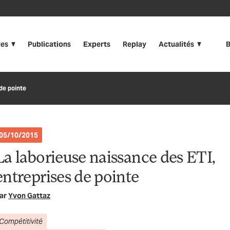
ues
Publications
Experts
Replay
Actualités
B
de pointe
05/10/2015
La laborieuse naissance des ETI,
entreprises de pointe
ar
Yvon Gattaz
Compétitivité