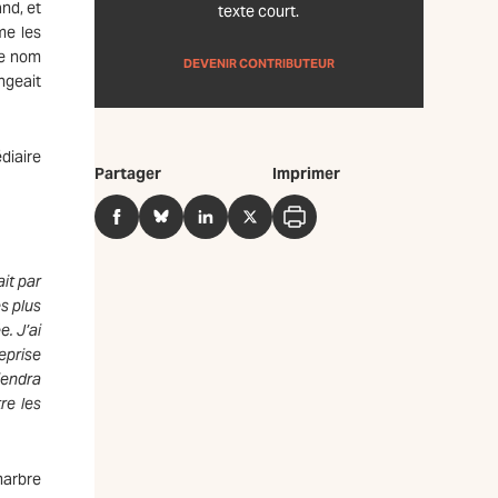
nd, et
texte court.
me les
le nom
DEVENIR CONTRIBUTEUR
ngeait
diaire
Partager
Imprimer
Facebook
BlueSky
LinkedIn
Twitter
Imprimer
it par
s plus
. J’ai
eprise
iendra
re les
marbre