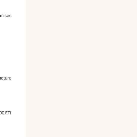
dmises
ucture
00 ETI