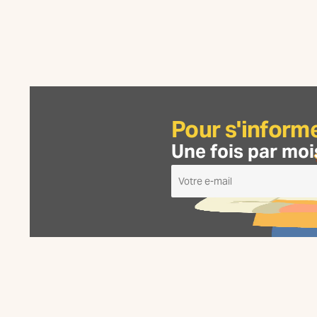
Pour s'inform
Une fois par moi
Je
m'inscris
à
la
Newsletter
La
Fabrique