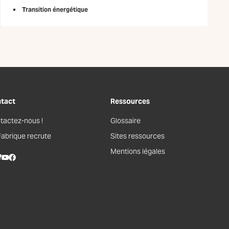
Transition énergétique
tact
Ressources
tactez-nous !
Glossaire
Fabrique recrute
Sites ressources
Mentions légales
kedIn
lueSky
Youtube
Facebook