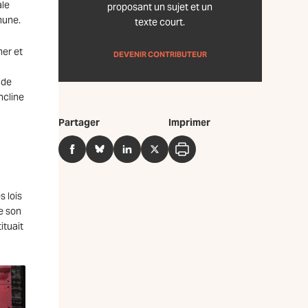
ale
proposant un sujet et un
mune.
texte court.
mer et
DEVENIR CONTRIBUTEUR
 de
ncline
Partager
Imprimer
Facebook
BlueSky
LinkedIn
Twitter
Imprimer
s lois
e son
ituait