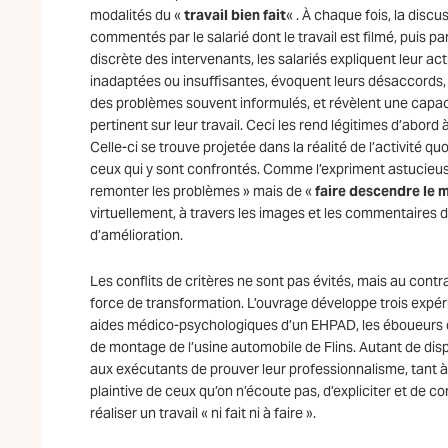
modalités du «
travail bien fait
« . À chaque fois, la discu
commentés par le salarié dont le travail est filmé, puis par
discrète des intervenants, les salariés expliquent leur acti
inadaptées ou insuffisantes, évoquent leurs désaccords,
des problèmes souvent informulés, et révèlent une capac
pertinent sur leur travail. Ceci les rend légitimes d’abord 
Celle-ci se trouve projetée dans la réalité de l’activité q
ceux qui y sont confrontés. Comme l’expriment astucieusem
remonter les problèmes » mais de «
faire descendre le 
virtuellement, à travers les images et les commentaires d
d’amélioration.
Les conflits de critères ne sont pas évités, mais au contr
force de transformation. L’ouvrage développe trois expér
aides médico-psychologiques d’un EHPAD, les éboueurs des
de montage de l’usine automobile de Flins. Autant de dispo
aux exécutants de prouver leur professionnalisme, tant à e
plaintive de ceux qu’on n’écoute pas, d’expliciter et de conf
réaliser un travail « ni fait ni à faire ».