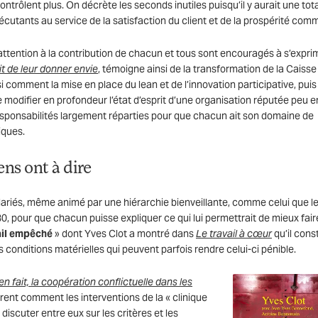
trôlent plus. On décrète les seconds inutiles puisqu’il y aurait une tot
écutants au service de la satisfaction du client et de la prospérité com
attention à la contribution de chacun et tous sont encouragés à s’expri
ait de leur donner envie
, témoigne ainsi de la transformation de la Caisse
i comment la mise en place du lean et de l’innovation participative, puis
odifier en profondeur l’état d’esprit d’une organisation réputée peu e
responsabilités largement réparties pour que chacun ait son domaine de
iques.
gens ont à dire
alariés, même animé par une hiérarchie bienveillante, comme celui que le
, pour que chacun puisse expliquer ce qui lui permettrait de mieux fair
il empêché
» dont Yves Clot a montré dans
Le travail à cœur
qu’il const
s conditions matérielles qui peuvent parfois rendre celui-ci pénible.
ien fait, la coopération conflictuelle dans les
rent comment les interventions de la « clinique
discuter entre eux sur les critères et les