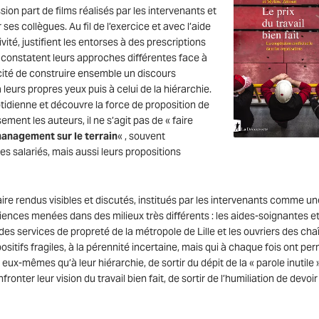
ssion part de films réalisés par les intervenants et
 ses collègues. Au fil de l’exercice et avec l’aide
vité, justifient les entorses à des prescriptions
 constatent leurs approches différentes face à
ité de construire ensemble un discours
à leurs propres yeux puis à celui de la hiérarchie.
uotidienne et découvre la force de proposition de
ent les auteurs, il ne s’agit pas de « faire
management sur le terrain
« , souvent
es salariés, mais aussi leurs propositions
aire rendus visibles et discutés, institués par les intervenants comme un
iences menées dans des milieux très différents : les aides-soignantes e
 services de propreté de la métropole de Lille et les ouvriers des cha
sitifs fragiles, à la pérennité incertaine, mais qui à chaque fois ont per
ux-mêmes qu’à leur hiérarchie, de sortir du dépit de la « parole inutile 
ronter leur vision du travail bien fait, de sortir de l’humiliation de devoir