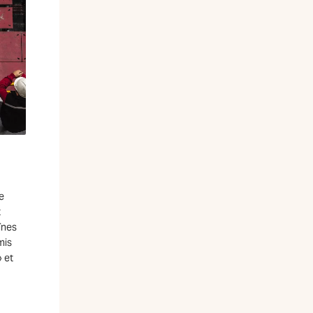
e
t
înes
mis
» et