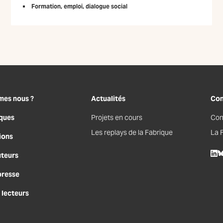
Formation, emploi, dialogue social
mes nous ?
Actualités
Con
ques
Projets en cours
Con
Les replays de la Fabrique
La 
ions
uteurs
Lin
B
presse
 lecteurs