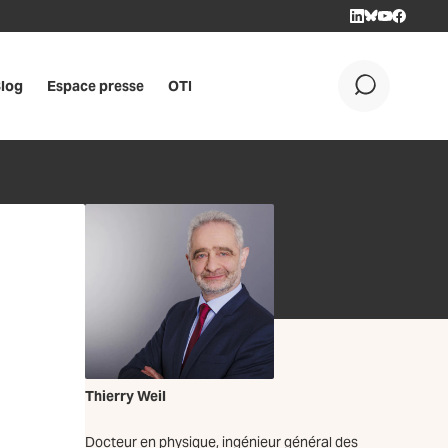
LINKEDIN
BLUESKY
YOUTUBE
FACEBOO
log
Espace presse
OTI
OK
Thierry Weil
Docteur en physique, ingénieur général des