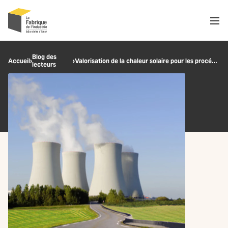
Men
Recherche
Blog des
Accueil
›
›
Valorisation de la chaleur solaire pour les procédés industriels
lecteurs
OK