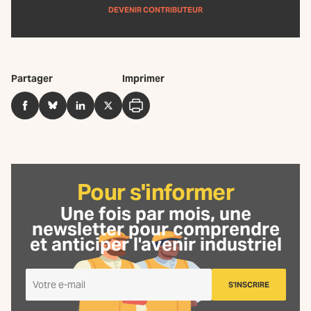
DEVENIR CONTRIBUTEUR
Partager
Imprimer
Facebook
BlueSky
LinkedIn
Twitter
Imprimer
Pour s'informer
Une fois par mois, une
newsletter
pour comprendre
et anticiper l'avenir industriel
Je
S'INSCRIRE
m'inscris
à