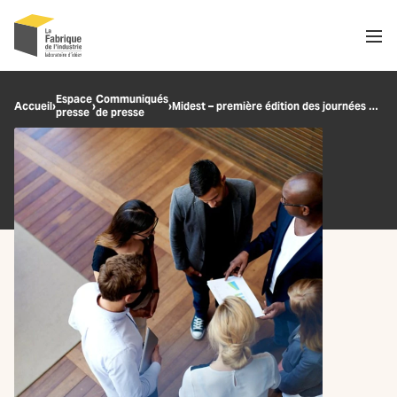
Men
Recherche
Espace
Communiqués
Accueil
›
›
›
Midest – première édition des journées dédiées à l’emploi et à la formation des jeunes
presse
de presse
OK