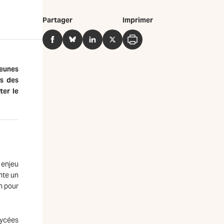
Partager
Imprimer
Facebook
BlueSky
LinkedIn
Twitter
Imprimer
jeunes
ns des
ter le
 enjeu
nte un
n pour
lycées