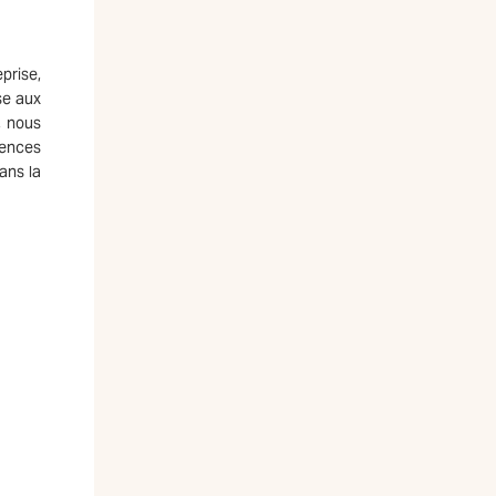
prise,
se aux
, nous
iences
ans la