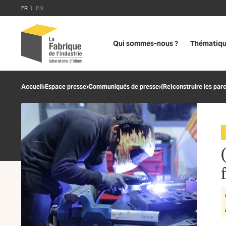
FR
EN
Qui sommes-nous ?
Thématiq
Accueil
›
Espace presse
›
Communiqués de presse
›
(Re)construire les par