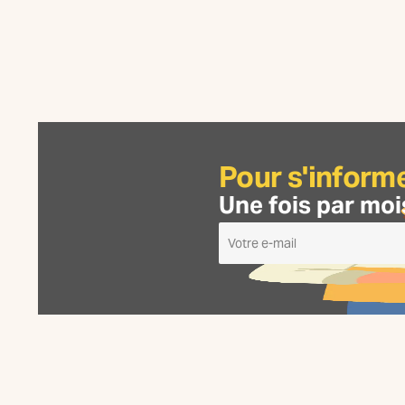
Pour s'inform
Une fois par moi
Je
m'inscris
à
la
Newsletter
La
Fabrique