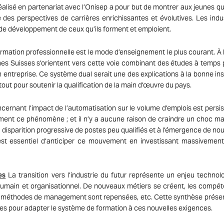
éalisé en partenariat avec l’Onisep a pour but de montrer aux jeunes que
 des perspectives de carrières enrichissantes et évolutives. Les indus
 de développement de ceux qu’ils forment et emploient.
ormation professionnelle est le mode d’enseignement le plus courant. À l
eunes Suisses s’orientent vers cette voie combinant des études à temps p
entreprise. Ce système dual serait une des explications à la bonne ins
tout pour soutenir la qualification de la main d’œuvre du pays.
cernant l’impact de l’automatisation sur le volume d’emplois est persis
ement ce phénomène ; et il n’y a aucune raison de craindre un choc ma
e disparition progressive de postes peu qualifiés et à l’émergence de no
est essentiel d’anticiper ce mouvement en investissant massivemen
es
La transition vers l’industrie du futur représente un enjeu technol
i humain et organisationnel. De nouveaux métiers se créent, les compé
 les méthodes de management sont repensées, etc. Cette synthèse prése
tes pour adapter le système de formation à ces nouvelles exigences.