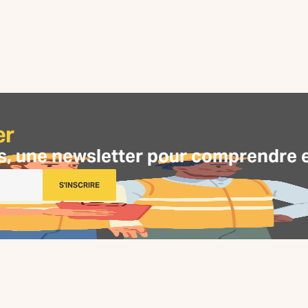
er
s, une
newsletter
pour comprendre et 
S'INSCRIRE