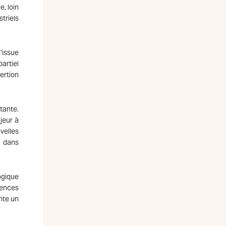
, loin
triels
’issue
artiel
ertion
tante.
jeur à
uvelles
t dans
ogique
tences
nte un