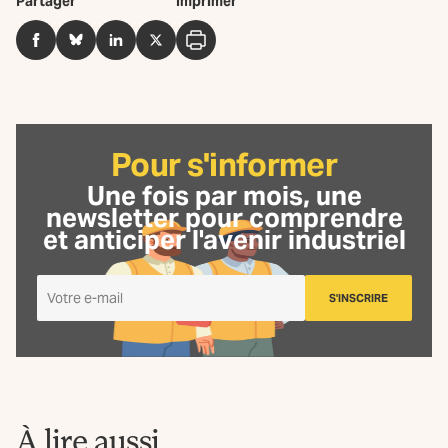
Partager
Imprimer
Facebook
BlueSky
LinkedIn
Twitter
Imprimer
Pour s'informer
Une fois par mois, une
newsletter
pour comprendre
et anticiper l'avenir industriel
Je
S'INSCRIRE
m'inscris
à
la
Newsletter
La
Fabrique
À lire aussi