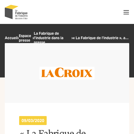
Men
Recherche
La Fabrique de
Espace
Accueil
›
›
l’industrie dans la
›
« La Fabrique de l’industrie », au-delà de l’entreprise libérée
presse
OK
presse
09/03/2020
« La Fabrique de