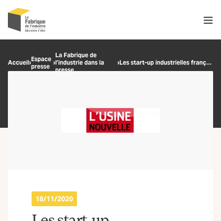
Men
Recherche
La Fabrique de
Espace
Accueil
›
›
l’industrie dans la
›
Les start-up industrielles françaises, des pépites à financer !
presse
OK
presse
18/11/2020
Les start-up