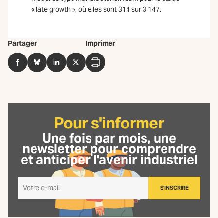
« late growth », où elles sont 314 sur 3 147.
Partager
Imprimer
Facebook
BlueSky
LinkedIn
Twitter
Imprimer
Pour s'informer
Une fois par mois, une
newsletter
pour comprendre
et anticiper l'avenir industriel
Je
S'INSCRIRE
m'inscris
à
la