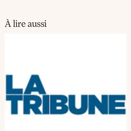
Newsletter
La
Fabrique
À lire aussi