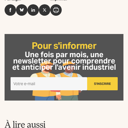
Facebook
BlueSky
LinkedIn
Twitter
Imprimer
Pour s'informer
Une fois par mois, une
newsletter
pour comprendre
et anticiper l'avenir industriel
Je
S'INSCRIRE
m'inscris
à
la
Newsletter
La
Fabrique
À lire aussi