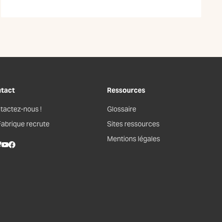
tact
Ressources
tactez-nous !
Glossaire
Fabrique recrute
Sites ressources
Mentions légales
kedIn
lueSky
Youtube
Facebook