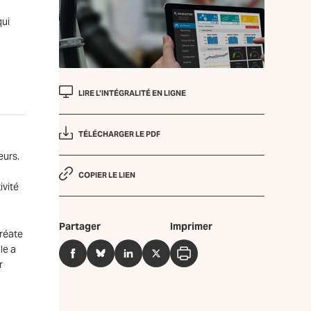
qui
LIRE L’INTÉGRALITÉ EN LIGNE
TÉLÉCHARGER LE PDF
eurs.
COPIER LE LIEN
ivité
Partager
Imprimer
uréate
lle a
Facebook
BlueSky
LinkedIn
Twitter
Imprimer
r