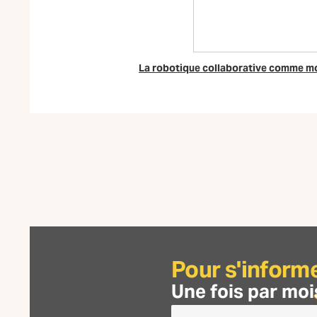
La robotique collaborative comme mo
Pour s'inform
Une fois par moi
Je