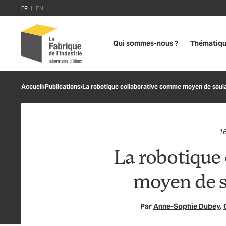
FR
EN
Qui sommes-nous ?
Thématiq
Accueil
›
Publications
›
La robotique collaborative comme moyen de soula
1
La robotique
moyen de s
Par
Anne-Sophie Dubey
,