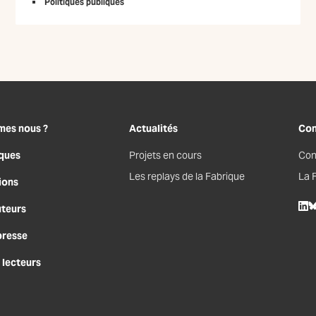
Politiques publiques
mes nous ?
Actualités
Con
ques
Projets en cours
Con
Les replays de la Fabrique
La 
ions
uteurs
Lin
B
presse
 lecteurs