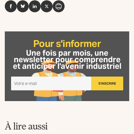
Facebook
BlueSky
LinkedIn
Twitter
Imprimer
Pour s'informer
Une fois par mois, une
newsletter
pour comprendre
et anticiper l'avenir industriel
Je
S'INSCRIRE
m'inscris
à
la
Newsletter
La
Fabrique
À lire aussi