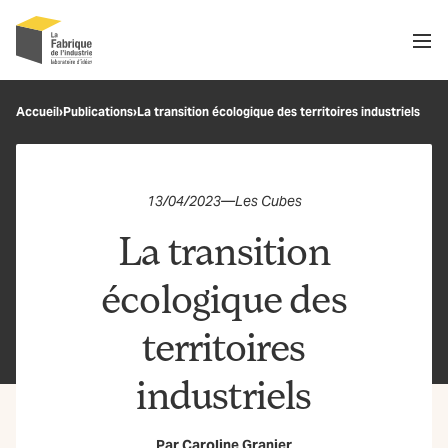
Men
Recherche
Accueil
›
Publications
›
La transition écologique des territoires industriels
OK
13/04/2023
—
Les Cubes
La transition
écologique des
territoires
industriels
Par
Caroline Granier