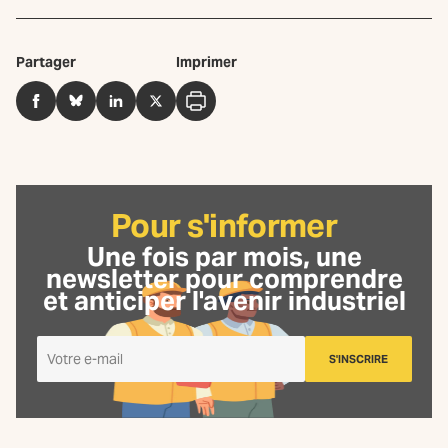
Partager
Imprimer
Facebook
BlueSky
LinkedIn
Twitter
Imprimer
Pour s'informer
Une fois par mois, une
newsletter
pour comprendre
et anticiper l'avenir industriel
Je
S'INSCRIRE
m'inscris
à
la
Newsletter
La