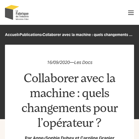
Men
Recherche
Accueil
›
Publications
›
Collaborer avec la machine : quels changements pour l’opérateur ?
OK
16/09/2020
—
Les Docs
Collaborer avec la
machine : quels
changements pour
l’opérateur ?
Par
Anne-Sophie Dubey
et
Caroline Granier