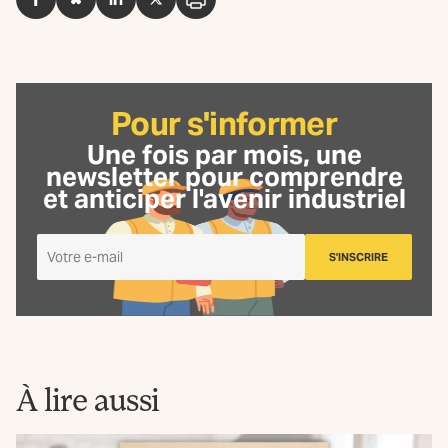
Facebook
BlueSky
LinkedIn
Twitter
Imprimer
Pour s'informer
Une fois par mois, une
newsletter
pour comprendre
et anticiper l'avenir industriel
Je
S'INSCRIRE
m'inscris
à
la
Newsletter
La
Fabrique
À lire aussi